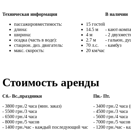
Техническая информация
В наличии
пассажировместимость:
15 гостей
длина:
14.5 м
- кают-комп
ширина:
4 м
- 2 двухмес
осадка (часть в воде):
2.7 м
- гальюн, ду
стацион. диз. двигатель:
70 л.с.
- камбуз
макс. скорость:
20 км/час
Стоимость аренды
Сб.- Вс.,праздники
Пн.- Пт.
- 3800 грн./2 часа (мин. заказ)
- 3400 грн./2 часа 
- 5500 грн./3 часа
- 4500 грн./3 часа
- 6500 грн./4 часа
- 5600 грн./4 часа
- 8000 грн./5 часов
- 7000 грн./5 часов
- 1400 грн./час - каждый последующий час
- 1200 грн./час -