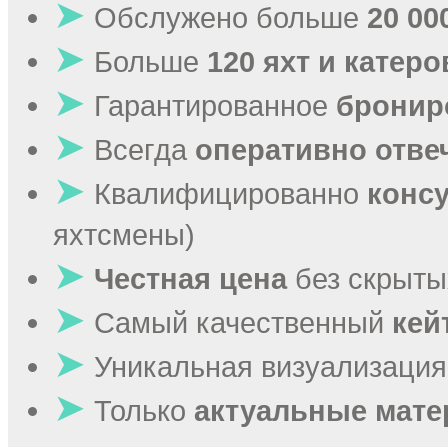
➤
Обслужено больше
20 00
➤
Больше
120 яхт и катеро
➤
Гарантированное
бронир
➤
Всегда
оперативно отве
➤
Квалифицированно
конс
яхтсмены)
➤
Честная цена
без скрыты
➤
Самый качественный
кей
➤
Уникальная визуализация
➤
Только
актуальные мат