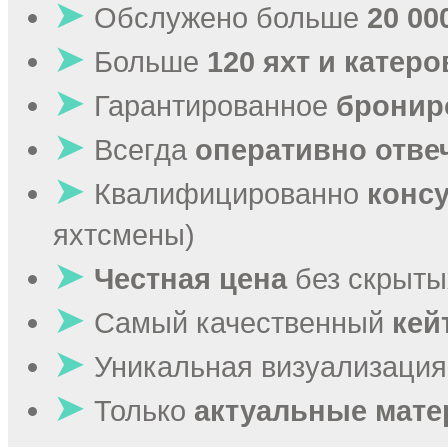
➤
Обслужено больше
20 00
➤
Больше
120 яхт и катеро
➤
Гарантированное
бронир
➤
Всегда
оперативно отве
➤
Квалифицированно
конс
яхтсмены)
➤
Честная цена
без скрыты
➤
Самый качественный
кей
➤
Уникальная визуализация
➤
Только
актуальные мат